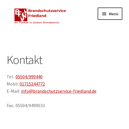
Zur
Zum
Menü
Navigation
Inhalt
springen
springen
Unterm
Dienstleistungen
öffnen
Schulungsangebote
Kontakt
Unterm
Unternehmen
öffnen
Tel.:
05504/999440
Kontakt
Mobil:
01715244772
E-Mail:
info@brandschutzservice-friedland.de
Über uns
Fax.: 05504/9499033
Karriere
Aktuelles & Wissen